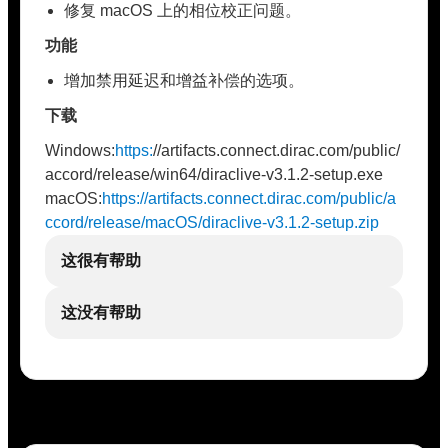
修复 macOS 上的相位校正问题。
功能
增加禁用延迟和增益补偿的选项。
下载
Windows:
https:
//artifacts.connect.dirac.com/public/
accord/release/win64/diraclive-v3.1.2-setup.exe
macOS:
https://artifacts.connect.dirac.com/public/a
ccord/release/macOS/diraclive-v3.1.2-setup.zip
这很有帮助
这没有帮助