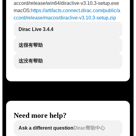
accord/release/win64/diraclive-v3.10.3-setup.exe
macOS:
https://artifacts.connect.dirac.com/public/a
ccord/release/macos/diraclive-v3.10.3-setup.zip
Dirac Live 3.4.4
这很有帮助
这没有帮助
Need more help?
Ask a different question
Dirac帮助中心