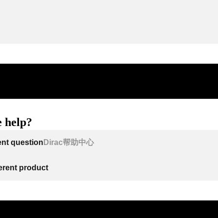
 help?
ent question
Dirac帮助中心
ferent product