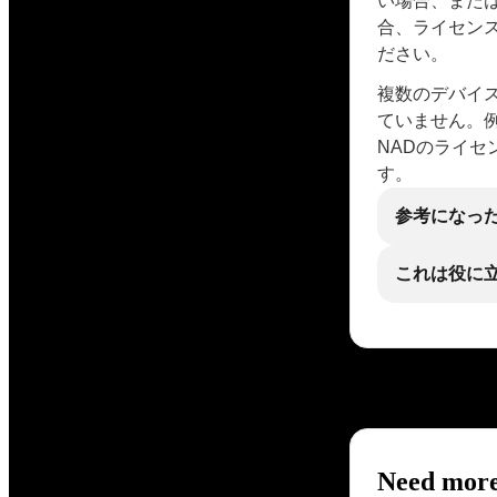
い場合、また
合、ライセン
ださい。
複数のデバイ
ていません。例え
NADのライセ
す。
参考になっ
これは役に
Need more