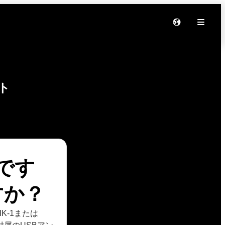
ト
何です
すか？
K-1または