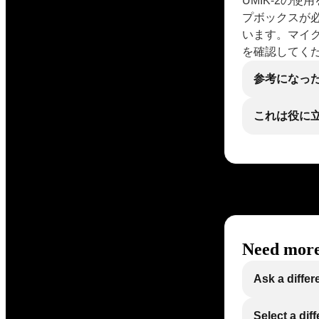
UMIK-2の
プボックスが
います。マイ
を確認してく
参考になっ
これは役に
Need more
Ask a differ
Select a dif