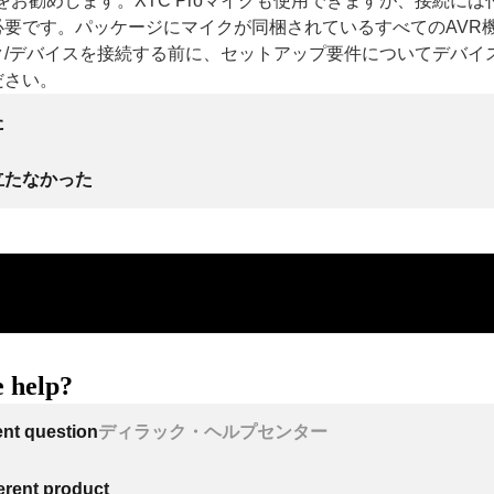
使用をお勧めします。XTC Proマイクも使用できますが、接続には
必要です。パッケージにマイクが同梱されているすべてのAVR
ク/デバイスを接続する前に、セットアップ要件についてデバイ
ださい。
た
立たなかった
 help?
ent question
ディラック・ヘルプセンター
ferent product