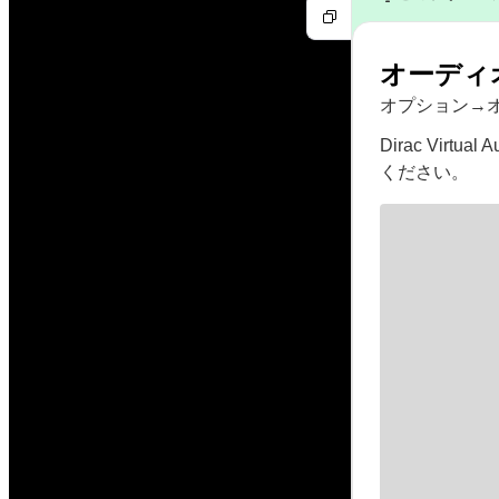
オーディ
オプション→オ
Dirac Vir
ください。