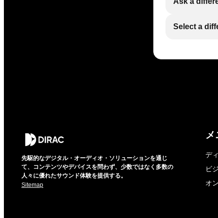
Ask a differ
Select a dif
メ
デ
先駆的なデジタル・オーディオ・ソリューションを通じ
て、コンテンツやデバイスを問わず、少数ではなく多数の
ビ
人々に優れたサウンド体験を提供する。
オ
Sitemap