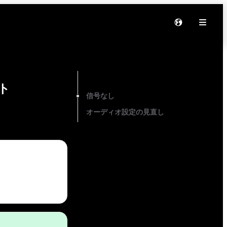
On this page
ト
信号なし
オーディオ設定の見直し