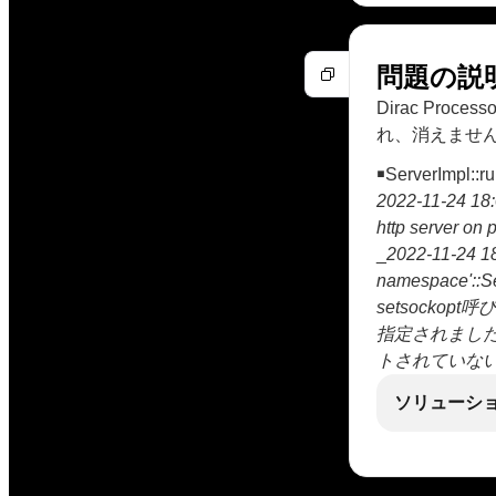
問題の説
Dirac Pr
れ、消えませ
￭ServerImpl::r
2022-11-24 1
http server on 
_
2022-11-24 1
namespace'::S
setsock
指定されました：
トされていな
ソリューシ