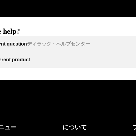
 help?
ent question
ディラック・ヘルプセンター
ferent product
ニュー
について