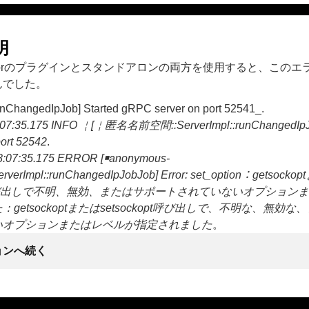
明
ocessorのプラグインとスタンドアロンの両方を使用すると、この
んでした。
unChangedIpJob] Started gRPC server on port 52541_.
8:07:35.175 INFO ￤[￤匿名名前空間::ServerImpl::runChangedIpJ
port 52542
.
8:07:35.175 ERROR [￭anonymous-
erverImpl::runChangedIpJobJob] Error: set_option：getsock
opt呼び出しで不明、無効、またはサポートされていないオプション
getsockoptまたはsetsockopt呼び出しで、不明な、無効
いオプションまたはレベルが指定されました
。
ョンへ続く