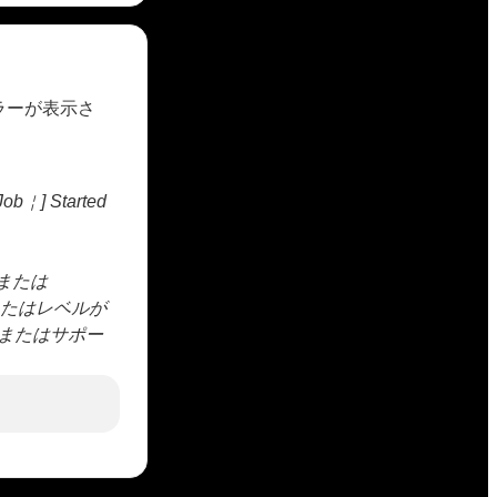
エラーが表示さ
ob￤] Started
optまたは
またはレベルが
な、またはサポー