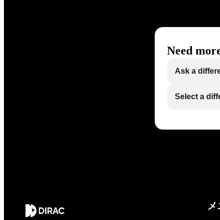
Need more
Ask a differ
Select a dif
メ