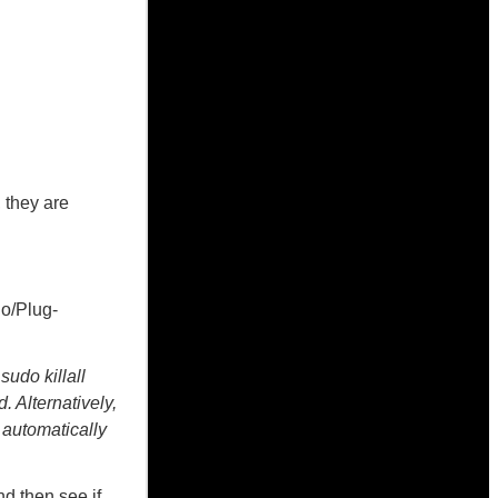
, they are
dio/Plug-
udo killall
 Alternatively,
 automatically
nd then see if