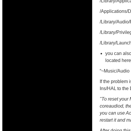
/Library/Appli
/Applications/
/Library/Audio
/Library/Privi
/Library/Launc
you can also
located here
“~Music/Audio 
If the problem i
Ins/HAL to the 
"To reset your
coreaudiod, the
you can use Act
restart it and 
After doing thi