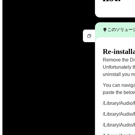
このソリュー
Re-install
Remove the Dir
Unfortunately t
uninstall you m
You can navigat
paste the belo
/Library/Audi
/Library/Audio
/Library/Audio