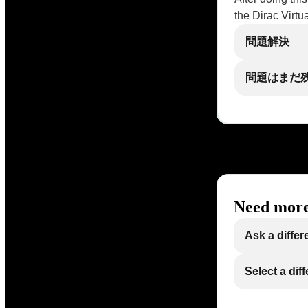
the Dirac Virtu
問題解決
問題はまだ
Need more
Ask a differ
Select a dif