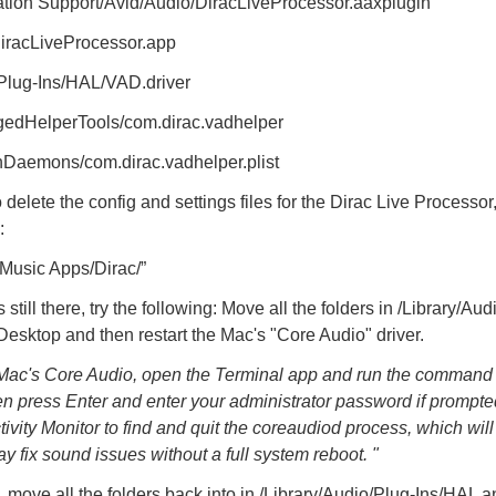
cation Support/Avid/Audio/DiracLiveProcessor.aaxplugin
DiracLiveProcessor.app
/Plug-Ins/HAL/VAD.driver
legedHelperTools/com.dirac.vadhelper
hDaemons/com.dirac.vadhelper.plist
 delete the config and settings files for the Dirac Live Processor
:
Music Apps/Dirac/”
s still there, try the following: Move all the folders in /Library/Au
Desktop and then restart the Mac's "Core Audio" driver.
 Mac's Core Audio, open the Terminal app and run the command s
n press Enter and enter your administrator password if prompted.
ivity Monitor to find and quit the coreaudiod process, which will
may fix sound issues without a full system reboot. "
s, move all the folders back into in /Library/Audio/Plug-Ins/HAL a