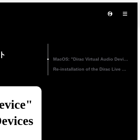
On this page
ト
MacOS: "Dirac Virtual Audio Device" can 
Re-installation of the Dirac Live Process
evice"
Devices