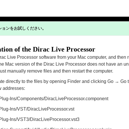
ションをお試しください。
ation of the Dirac Live Processor
ac Live Processor software from your Mac computer, and then rei
he Mac version of the Dirac Live Processor does not have an unin
ust manually remove files and then restart the computer.
e directly to the files by opening Finder and clicking Go → Go 
w addresses:
o/Plug-Ins/Components/DiracLiveProcessor.component
/Plug-Ins/VST/DiracLiveProcessor.vst
/Plug-Ins/VST3/DiracLiveProcessor.vst3