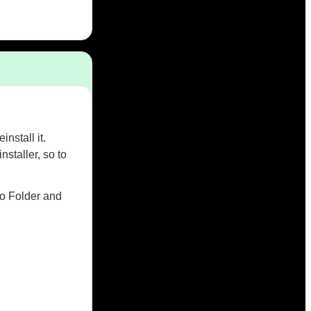
nstall it.
staller, so to
to Folder and