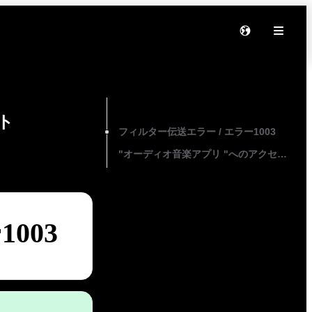
On this page
ト
フィルター伝送エラー / エラー1003
"オーディオ音楽アプリ "へのアクセス許可
003