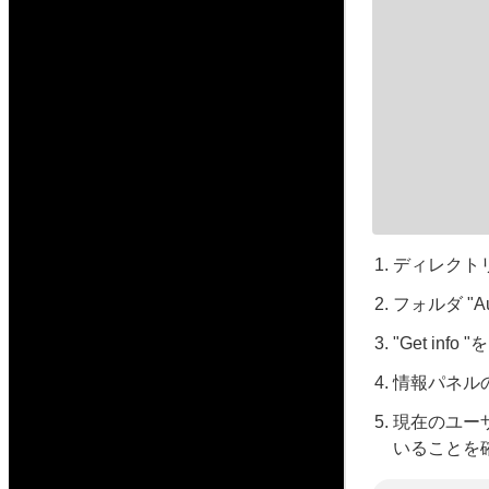
ディレクトリに移
フォルダ "Au
"Get inf
情報パネルの
現在のユーザ
いることを