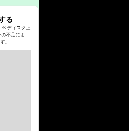
する
acOS ディスク上
ンの不足によ
ます。