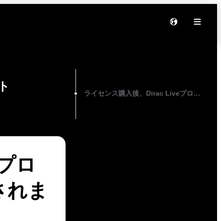
On this page
ト
ライセンス購入後、Dirac Liveプロセ
eプロ
されま