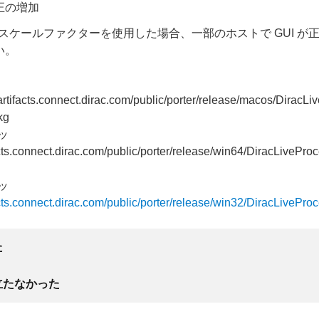
正の増加
s のスケールファクターを使用した場合、一部のホストで GUI 
い。
/artifacts.connect.dirac.com/public/porter/release/macos/DiracLi
kg
ビッ
acts.connect.dirac.com/public/porter/release/win64/DiracLiveProc
ビッ
facts.connect.dirac.com/public/porter/release/win32/DiracLiveProc
た
立たなかった