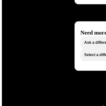
Need more
Ask a differ
Select a dif