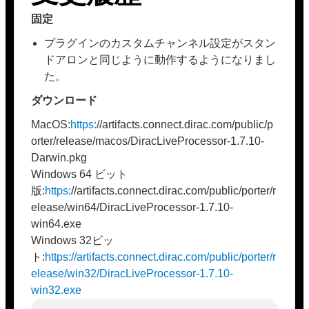
固定
プラグインのカスタムチャンネル設定がスタン
ドアロンと同じように動作するようになりまし
た。
ダウンロード
MacOS:
https:
//artifacts.connect.dirac.com/public/p
orter/release/macos/DiracLiveProcessor-1.7.10-
Darwin.pkg
Windows 64 ビット
版:
https:
//artifacts.connect.dirac.com/public/porter/r
elease/win64/DiracLiveProcessor-1.7.10-
win64.exe
Windows 32ビッ
ト:
https://artifacts.connect.dirac.com/public/porter/r
elease/win32/DiracLiveProcessor-1.7.10-
win32.exe