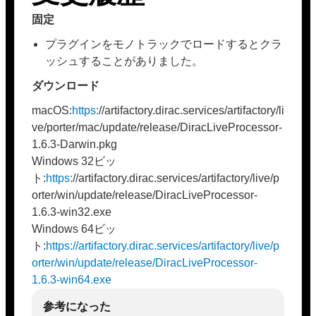
固定
プラグインをモノトラックでロードするとクラ
ッシュすることがありました。
ダウンロード
macOS:
https:
//artifactory.dirac.services/artifactory/li
ve/porter/mac/update/release/DiracLiveProcessor-
1.6.3-Darwin.pkg
Windows 32ビッ
ト:
https:
//artifactory.dirac.services/artifactory/live/p
orter/win/update/release/DiracLiveProcessor-
1.6.3-win32.exe
Windows 64ビッ
ト:
https://artifactory.dirac.services/artifactory/live/p
orter/win/update/release/DiracLiveProcessor-
1.6.3-win64.exe
参考になった