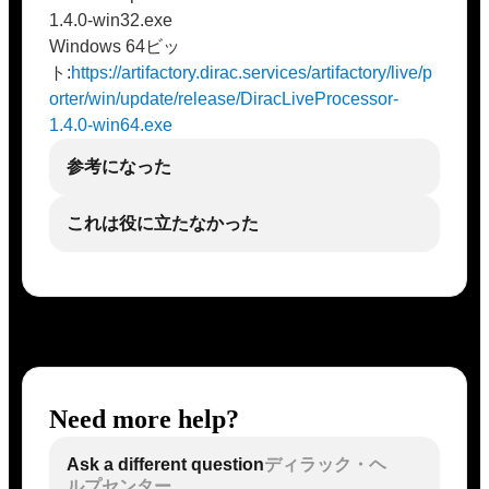
1.4.0-win32.exe
Windows 64ビッ
ト:
https://artifactory.dirac.services/artifactory/live/p
orter/win/update/release/DiracLiveProcessor-
1.4.0-win64.exe
参考になった
これは役に立たなかった
Need more help?
Ask a different question
ディラック・ヘ
ルプセンター