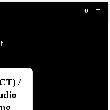
ト
CT) /
udio
ing