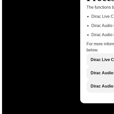
The functions 
Dirac Live C
Dirac Audio
Dirac Audio 
For more inform
below.
Dirac Live C
Dirac Audio
Dirac Audio