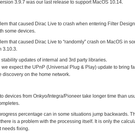
version 3.9.7 was our last release to support MacOS 10.14.
lem that caused Dirac Live to crash when entering Filter Desig
ith some devices.
lem that caused Dirac Live to “randomly” crash on MacOS in so
n 3.10.3.
stability updates of internal and 3rd party libraries.
y, we expect the UPnP (Universal Plug & Play) update to bring f
e discovery on the home network.
t to devices from Onkyo/Integra/Pioneer take longer time than usua
ompletes.
progress percentage can in some situations jump backwards. Th
 there is a problem with the processing itself. It is only the calcul
t needs fixing.