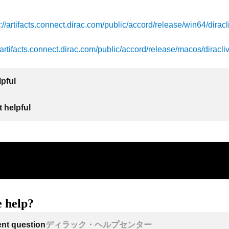
s://artifacts.connect.dirac.com/public/accord/release/win64/diracl
//artifacts.connect.dirac.com/public/accord/release/macos/diracli
lpful
 helpful
 help?
ent question
ディラック・ヘルプセンター