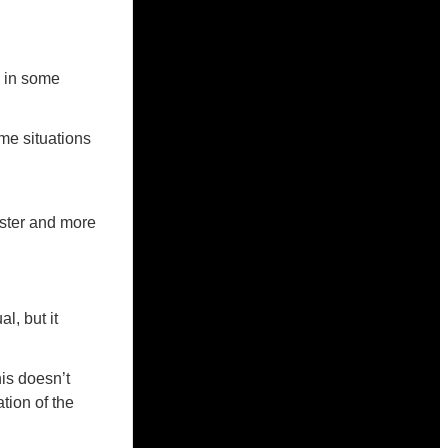
n in some
me situations
aster and more
l, but it
is doesn’t
ation of the