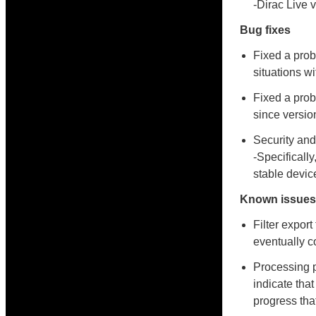
-Dirac Live 
Bug fixes
Fixed a prob
situations w
Fixed a prob
since versio
Security and 
-Specificall
stable devic
Known issues
Filter expor
eventually c
Processing 
indicate that
progress tha