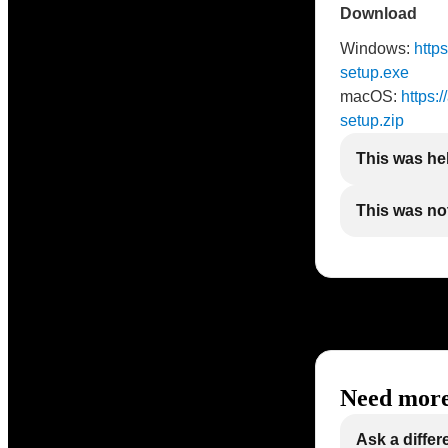
Download
Windows:
http
setup.exe
macOS:
https:
setup.zip
This was he
This was not
Need more
Ask a differ