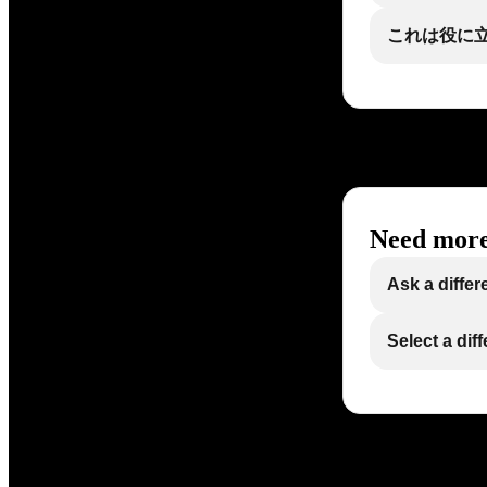
これは役に
Need more
Ask a differ
Select a dif