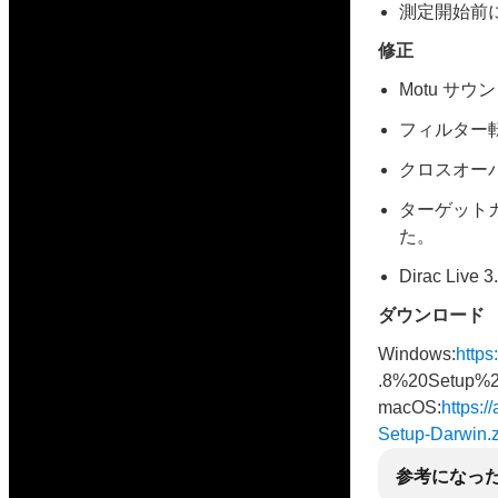
測定開始前
修正
Motu サ
フィルター
クロスオー
ターゲット
た。
Dirac L
ダウンロード
Windows:
https:
.8%20Setup%2
macOS:
https:/
Setup-Darwin.z
参考になっ