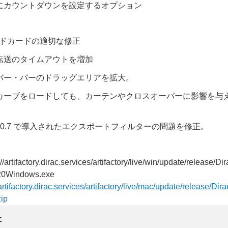
にカウントダウンを設定するオプション
ウンドカードの適切な修正
転送のタイムアウトを増加
バー・バーのドラッグエリアを拡大。
カーブをロードしても、カーテンやクロスオーバーに影響を与
ive 3.0.7 で導入されたエクスポートフィルターの問題を修正。
//artifactory.dirac.services/artifactory/live/win/update/release/
0Windows.exe
/artifactory.dirac.services/artifactory/live/mac/update/release/Dir
ip
た