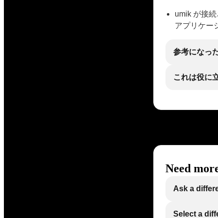
umik が
アプリケー
参考になっ
これは役に
Need more
Ask a differ
Select a dif