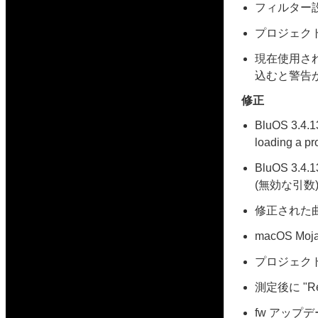
フィルター
プロジェク
現在使用さ
込むと警告
修正
BluOS 3.4.
loading a p
BluOS 
(無効な引数
修正された
macOS M
プロジェクトを
測定後に "Ret
fw アップ