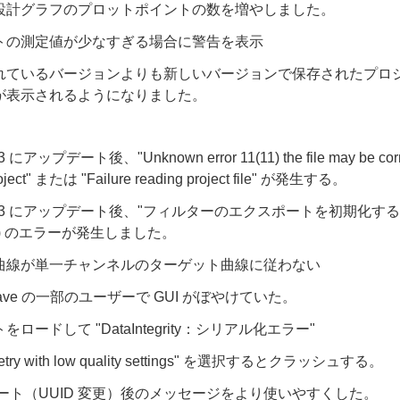
設計グラフのプロットポイントの数を増やしました。
トの測定値が少なすぎる場合に警告を表示
れているバージョンよりも新しいバージョンで保存されたプロ
が表示されるようになりました。
13 にアップデート後、"Unknown error 11(11) the file may be cor
roject" または "Failure reading project file" が発生する。
3.4.13 にアップデート後、"フィルターのエクスポートを初期化す
) のエラーが発生しました。
曲線が単一チャンネルのターゲット曲線に従わない
ojave の一部のユーザーで GUI がぼやけていた。
ロードして "DataIntegrity：シリアル化エラー"
ry with low quality settings" を選択するとクラッシュする。
デート（UUID 変更）後のメッセージをより使いやすくした。