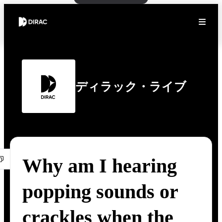
ディラック・ライブ
Why am I hearing
popping sounds or
crackles when the