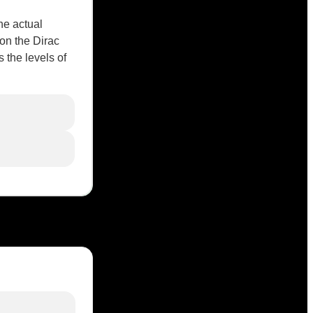
he actual
on the Dirac
 the levels of