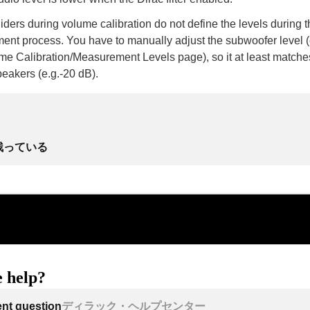
iders during volume calibration do not define the levels during t
nt process. You have to manually adjust the subwoofer level (
me Calibration/Measurement Levels page), so it at least matches
peakers (e.g.-20 dB).
残っている
 help?
ent question
ディラック・ヘルプセンター