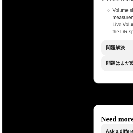
Volume sl
measureme
Live Volu
the L/R s
問題解決
問題はまだ
Need more
Ask a differ