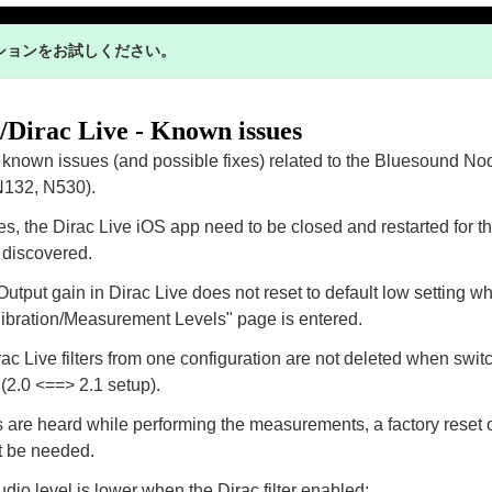
ションをお試しください。
/Dirac Live - Known issues
of known issues (and possible fixes) related to the Bluesound N
N132, N530).
s, the Dirac Live iOS app need to be closed and restarted for
 discovered.
utput gain in Dirac Live does not reset to default low setting w
ibration/Measurement Levels" page is entered.
ac Live filters from one configuration are not deleted when swit
(2.0 <==> 2.1 setup).
ks are heard while performing the measurements, a factory reset 
t be needed.
dio level is lower when the Dirac filter enabled:​