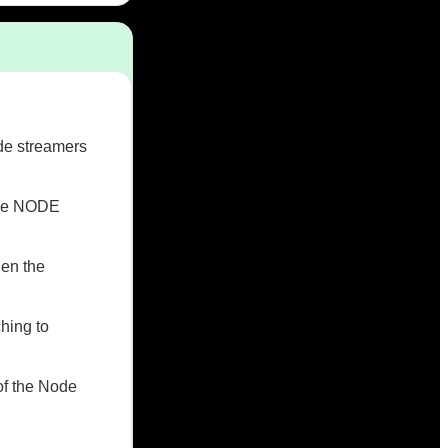
ode streamers
 the NODE
hen the
ching to
of the Node