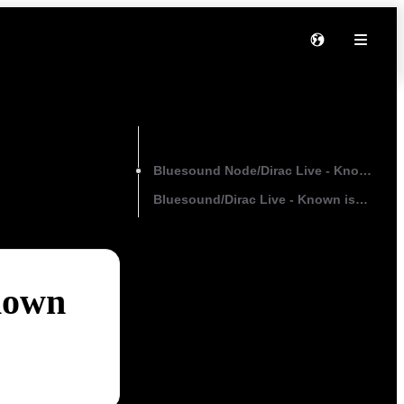
On this page
Bluesound Node/Dirac Live - Known iss
Bluesound/Dirac Live - Known issues
nown