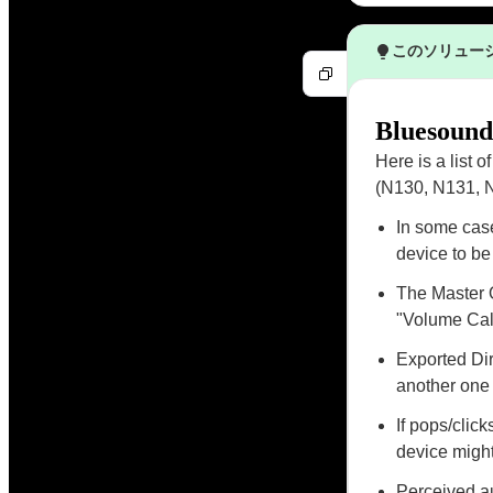
このソリュー
Bluesound
Here is a list 
(N130, N131, 
In some case
device to be
The Master O
"Volume Cal
Exported Dir
another one 
If pops/clic
device migh
Perceived au