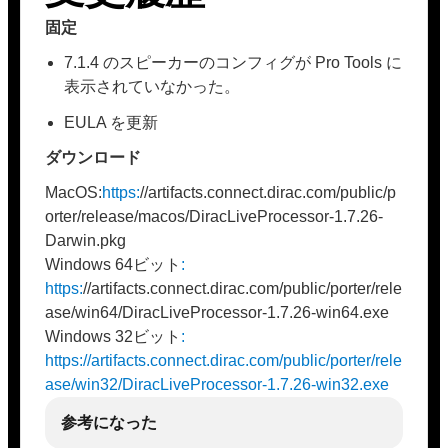
固定
7.1.4 のスピーカーのコンフィグが Pro Tools に
表示されていなかった。
EULA を更新
ダウンロード
MacOS:
https:
//artifacts.connect.dirac.com/public/p
orter/release/macos/DiracLiveProcessor-1.7.26-
Darwin.pkg
Windows 64ビット
:
https:
//artifacts.connect.dirac.com/public/porter/rele
ase/win64/DiracLiveProcessor-1.7.26-win64.exe
Windows 32ビット
:
https://artifacts.connect.dirac.com/public/porter/rele
ase/win32/DiracLiveProcessor-1.7.26-win32.exe
参考になった