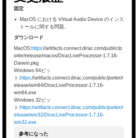
固定
MacOS における Virtual Audio Device のインス
トールに関する問題。
ダウンロード
MacOS:
https:
//artifacts.connect.dirac.com/public/p
orter/release/macos/DiracLiveProcessor-1.7.16-
Darwin.pkg
Windows 64ビッ
ト:
https:
//artifacts.connect.dirac.com/public/porter/r
elease/win64/DiracLiveProcessor-1.7.16-
win64.exe
Windows 32ビッ
ト:
https://artifacts.connect.dirac.com/public/porter/r
elease/win32/DiracLiveProcessor-1.7.16-
win32.exe
参考になった