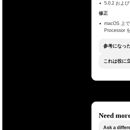
5.0.2 お
修正
macOS 上でホ
Process
参考になっ
これは役に
Need more
Ask a differ