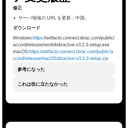
修正
サーバ地域の URL を更新：中国。
ダウンロード
Windows:
https:
//artifacts.connect.dirac.com/public/
accord/release/win64/diraclive-v3.2.3-setup.exe
macOS:
https://artifacts.connect.dirac.com/public/a
ccord/release/macOS/diraclive-v3.2.3-setup.zip
参考になった
これは役に立たなかった