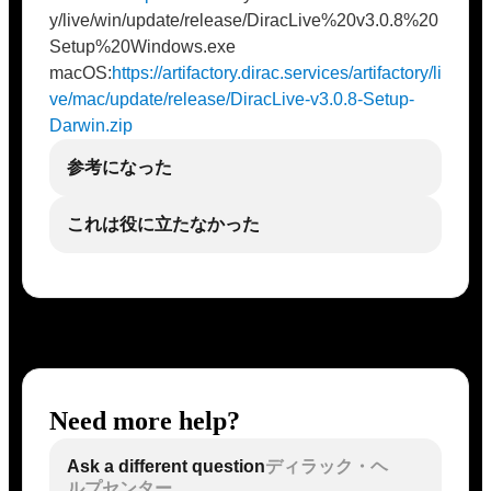
y/live/win/update/release/DiracLive%20v3.0.8%20
Setup%20Windows.exe
macOS:
https://artifactory.dirac.services/artifactory/li
ve/mac/update/release/DiracLive-v3.0.8-Setup-
Darwin.zip
参考になった
これは役に立たなかった
Need more help?
Ask a different question
ディラック・ヘ
ルプセンター