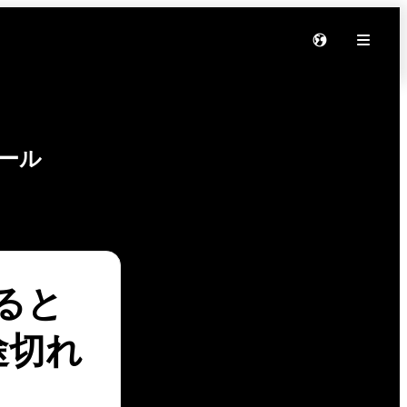
ール
いると
途切れ