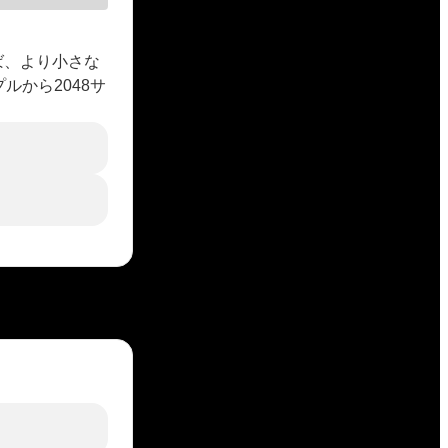
ば、より小さな
ルから2048サ
。