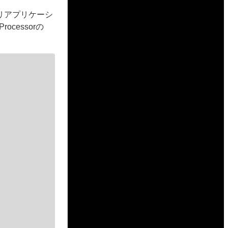
ラリアプリケーシ
cessorの
。