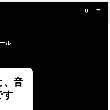
ール
と、音
です