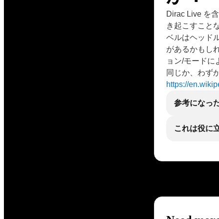
Dirac Li
き起こすこと
ベルはヘッド
があるかもし
ョン/モード
同じか、わず
https://en.wiki
参考になっ
これは役に