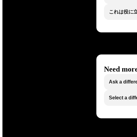
これは役に
Need more
Ask a differ
Select a dif