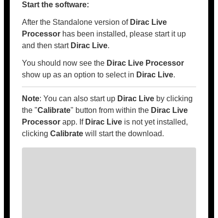
Start the software:
After the Standalone version of
Dirac Live
Processor
has been installed, please start it up
and then start
Dirac Live
.
You should now see the
Dirac Live Processor
show up as an option to select in
Dirac Live
.
Note
: You can also start up
Dirac Live
by clicking
the "
Calibrate
" button from within the
Dirac Live
Processor
app. If
Dirac Live
is not yet installed,
clicking
Calibrate
will start the download.