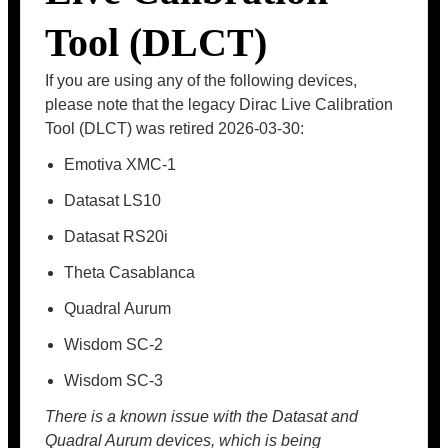
Tool (DLCT)
If you are using any of the following devices,
please note that the legacy Dirac Live Calibration
Tool (DLCT) was retired 2026-03-30:
Emotiva XMC-1
Datasat LS10
Datasat RS20i
Theta Casablanca
Quadral Aurum
Wisdom SC-2
Wisdom SC-3
There is a known issue with the Datasat and
Quadral Aurum devices, which is being