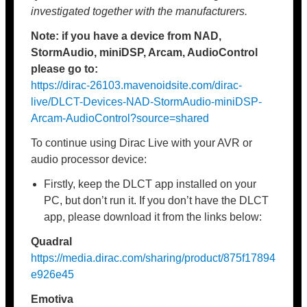
investigated together with the manufacturers.
Note: if you have a device from NAD,
StormAudio, miniDSP, Arcam, AudioControl
please go to:
https://dirac-26103.mavenoidsite.com/dirac-
live/DLCT-Devices-NAD-StormAudio-miniDSP-
Arcam-AudioControl?source=shared
To continue using Dirac Live with your AVR or
audio processor device:
Firstly, keep the DLCT app installed on your
PC, but don’t run it. If you don’t have the DLCT
app, please download it from the links below:
Quadral
https://media.dirac.com/sharing/product/875f17894
e926e45
Emotiva