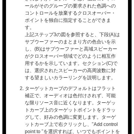
ールがそのグループの要求された色調への
コントロールを放棄するクロスオーバー・
ポイントを独自に指定することができま
す。
上記ステップ3の図を参照すると、下段(A)は
サブウーファーのまとまり方の色合いを示
し、(B)はサブウーファーと高域スピーカー
がクロスオーバー領域でどのように相互作
用するかを示しています。セクション(C)で
は、選択されたスピーカーの高周波数に対
する望ましいカラーリングを説明します。
ターゲットカーブのデフォルトはフラット
補正で、オーディオは色付けされず、可能
な限りソース音に近くなります。ターゲッ
トカーブ上のターゲットポイントをドラッ
グして、好みの色調に変更します。ターゲ
ットカーブ上で右クリックし、"Add control
point to "を選択すれば、いつでもポイントを