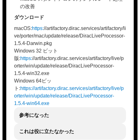
の改善
ダウンロード
macOS:
https:
//artifactory.dirac.services/artifactory/li
ve/porter/mac/update/release/DiracLiveProcessor-
1.5.4-Darwin.pkg
Windows 32 ビット
版:
https:
//artifactory.dirac.services/artifactory/live/p
orter/win/update/release/DiracLiveProcessor-
1.5.4-win32.exe
Windows 64ビッ
ト:
https://artifactory.dirac.services/artifactory/live/p
orter/win/update/release/DiracLiveProcessor-
1.5.4-win64.exe
参考になった
これは役に立たなかった