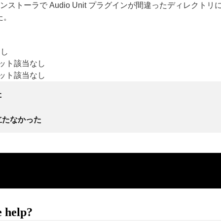
のインストーラで Audio Unit プラグインが間違ったディレクト
た。
なし
2ビット該当なし
4ビット該当なし
た
立たなかった
 help?