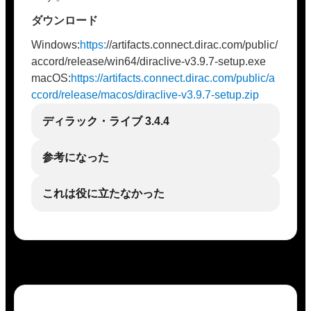
ダウンロード
Windows:
https:
//artifacts.connect.dirac.com/public/
accord/release/win64/diraclive-v3.9.7-setup.exe
macOS:
https://artifacts.connect.dirac.com/public/a
ccord/release/macos/diraclive-v3.9.7-setup.zip
ディラック・ライブ 3.4.4
参考になった
これは役に立たなかった