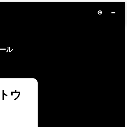
ール
フトウ