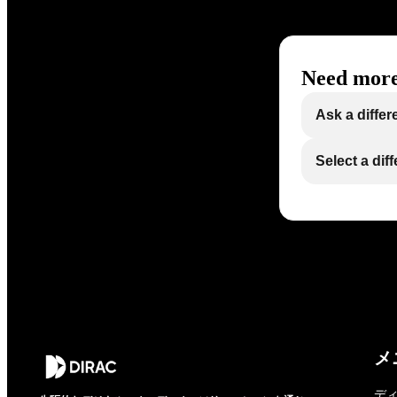
Need more
Ask a differ
Select a dif
メ
デ