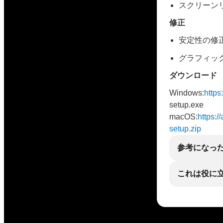
スクリーン
修正
安定性の修
グラフィッ
ダウンロード
Windows:
https:
setup.exe
macOS:
https:/
setup.zip
参考になっ
これは役に