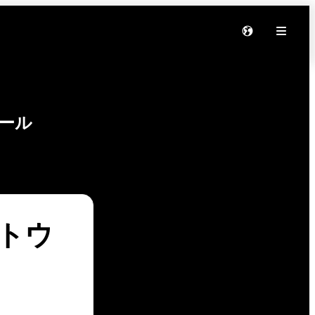
ール
フトウ