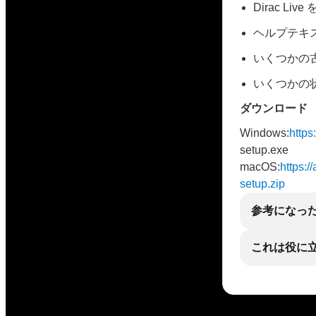
Dirac 
ヘルプテキ
いくつかの
いくつかの
ダウンロード
Windows:
https:
setup.exe
macOS:
https:/
setup.zip
参考になっ
これは役に