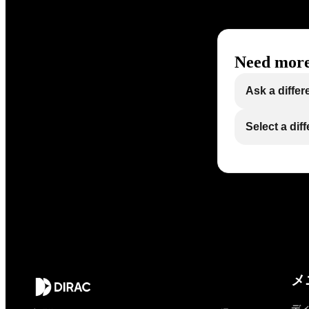
Need more
Ask a differ
Select a dif
メ
デ