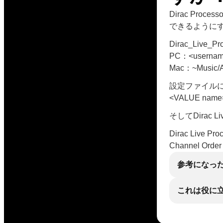
Dirac Pr
できるように
Dirac_Live
PC：<usernam
Mac：~Music/Au
設定ファイル
<VALUE name=
そしてDirac L
Dirac Live 
Channel O
参考になっ
これは役に