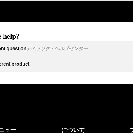
 help?
ent question
ディラック・ヘルプセンター
ferent product
ニュー
について