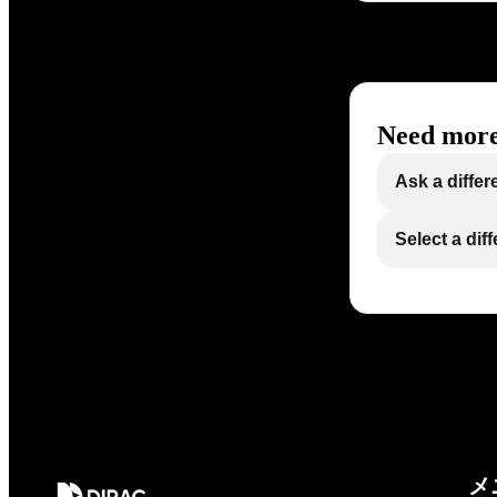
Need more
Ask a differ
Select a dif
メ