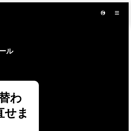
ール
れ替わ
直せま