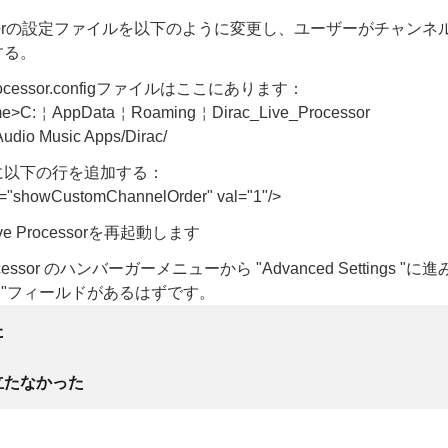
ocessorの設定ファイルを以下のように変更し、ユーザーがチャン
する。
_Processor.configファイルはここにあります：
e>C:￤AppData￤Roaming￤Dirac_Live_Processor
dio Music Apps/Dirac/
に以下の行を追加する：
"showCustomChannelOrder" val="1"/>
ive Processorを再起動します
Processor のハンバーガーメニューから "Advanced Settings "に進み、
rder "フィールドがあるはずです。
た
立たなかった