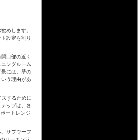
お勧めします。
ート設定を割り
の開口部の近く
スニングルーム
背景には、壁の
という理由があ
イズするために
ステップは、各
サポートレンジ
る。サブウーフ
eのローエンド