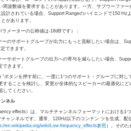
高い周波数値を要求することがあります。一方、サブウーファー
計されている場合、Support Rangeのハイエンドで150 H
ことがあります。
evelパラメーターの公称値は-18dBです）：
ーのサポートグループが出力にもっと貢献したい場合は、Support
に設定できます。
ーサポートグループの出力への寄与を減らしたい場合、Support 
設定できます。
ulate "ボタンを押す前に、一度に1つのサポート・グループに対
更することを検討し、変更が全体的なスピーカーの最適化にど
認してください。
ャンネル
frequency effects）は、マルチチャンネルフォーマットにおけ
チャンネルです。通常、120Hz以下のコンテン ツを生成、配
s://en.wikipedia.org/wiki/Low-frequency_effects参照
）。そのため