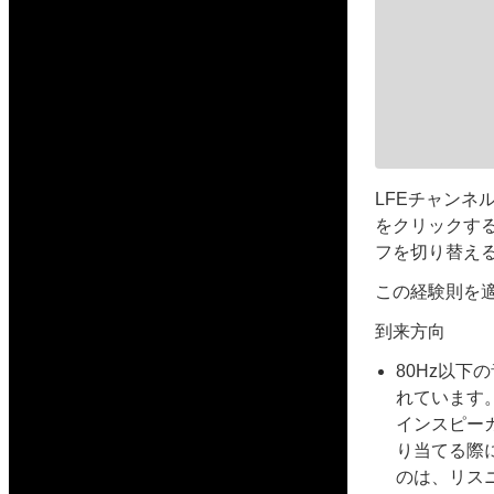
LFEチャン
をクリックする
フを切り替え
この経験則を
到来方向
80Hz以
れています
インスピー
り当てる際
のは、リス