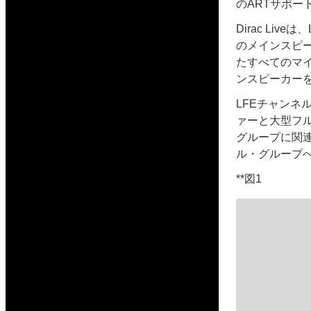
のARTサポー
Dirac Li
のメインスピ
たすべてのマイ
ンスピーカー
LFEチャンネ
ァーと大型フル
グループに関
ル・グループ
**図1