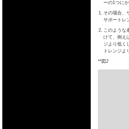
ーの1つに
その場合、
サポートレ
このような
けて、例え
ジより低く
トレンジよ
**図2