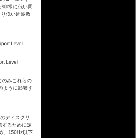
が非常に低い周
zより低い周波数
 Level
Level
してのみこれらの
のように影響す
る1つのディスクリ
信するために定
、150Hz以下