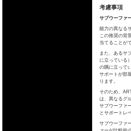
考慮事項
サブウーファ
能力の異なる
この推奨の背
当てることが
また、あるサ
に立っている
の隅に立って
サポートが部
ります。
そのため、A
は、異なるグ
サブウーファ
とサポートレ
サブウーファ
ァーが比較的小