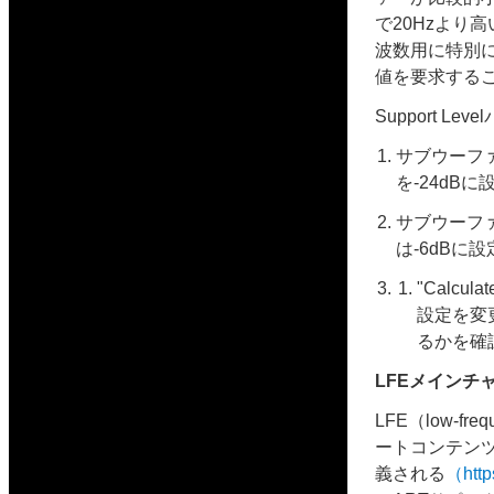
で20Hzより
波数用に特別に設
値を要求する
Support L
サブウーファ
を-24dB
サブウーファ
は-6dBに
"Calc
設定を変
るかを確
LFEメインチ
LFE（low-
ートコンテンツ
義される
（http