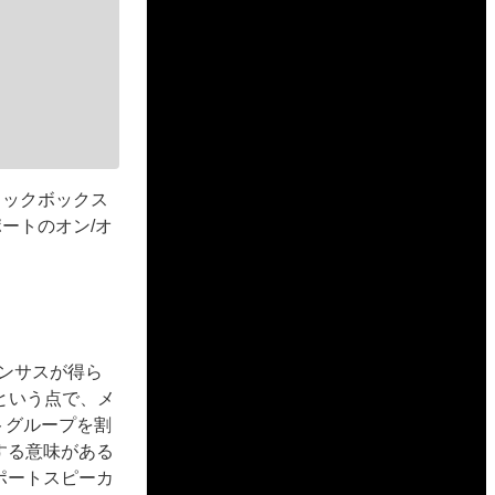
ェックボックス
ートのオン/オ
センサスが得ら
という点で、メ
トグループを割
する意味がある
ポートスピーカ