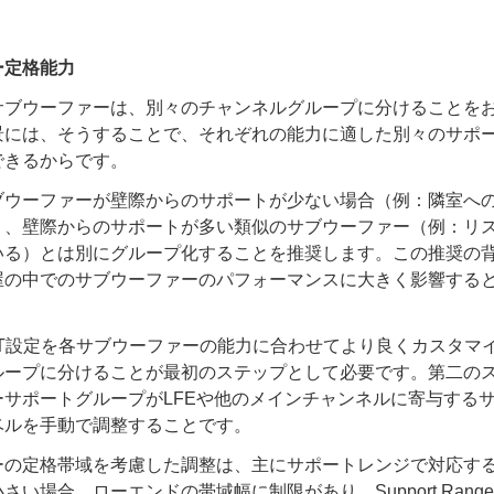
ー定格能力
サブウーファーは、別々のチャンネルグループに分けることを
景には、そうすることで、それぞれの能力に適した別々のサポ
できるからです。
ブウーファーが壁際からのサポートが少ない場合（例：隣室へ
）、壁際からのサポートが多い類似のサブウーファー（例：リ
いる）とは別にグループ化することを推奨します。この推奨の
屋の中でのサブウーファーのパフォーマンスに大きく影響する
RT設定を各サブウーファーの能力に合わせてより良くカスタマ
ループに分けることが最初のステップとして必要です。第二の
ーサポートグループがLFEや他のメインチャンネルに寄与する
ベルを手動で調整することです。
ーの定格帯域を考慮した調整は、主にサポートレンジで対応す
さい場合、ローエンドの帯域幅に制限があり、Support Rang