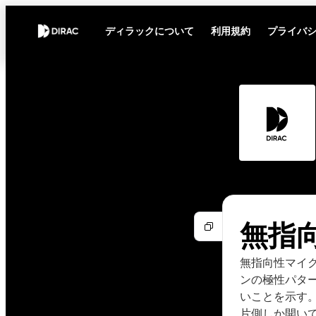
ディラックについて
利用規約
プライバ
無指
無指向性マイ
ンの極性パタ
いことを示す
片側しか開い