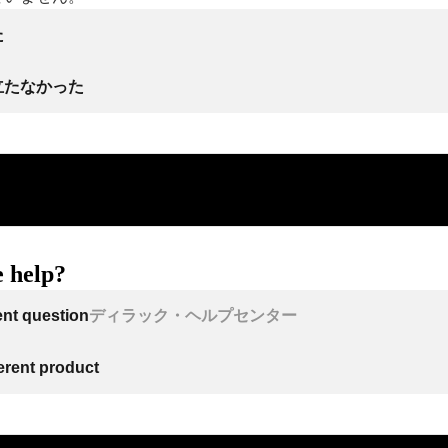
た
立たなかった
 help?
ent question
ディラック・ヘルプセンター
ferent product