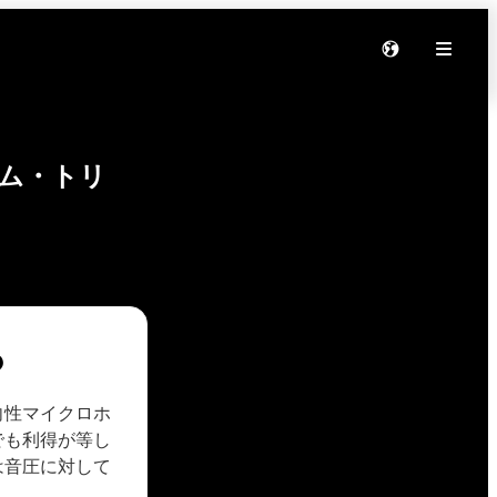
ム・トリ
？
向性マイクロホ
でも利得が等し
は音圧に対して