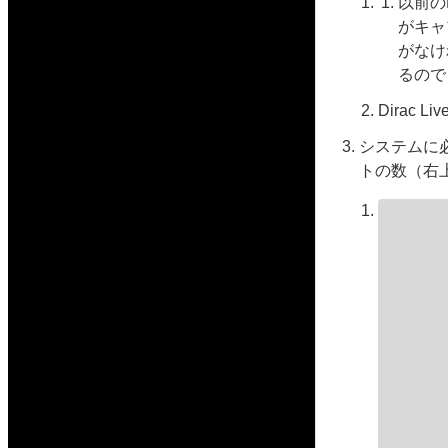
以前の
がキャ
がなけ
るので）
Dirac 
システムに
トの数（右