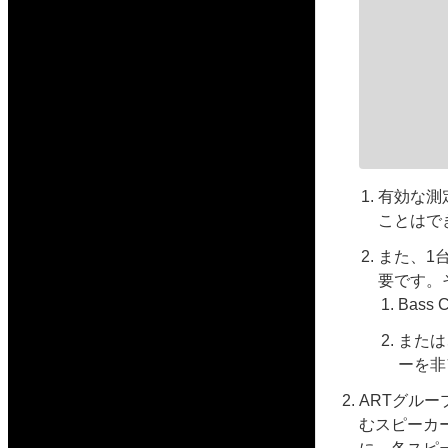
有効な測
ことはで
また、1台
要です。
Bas
または
ーを非
ARTグル
むスピーカー