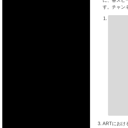
に、各スピ
す。チャン
ARTにお