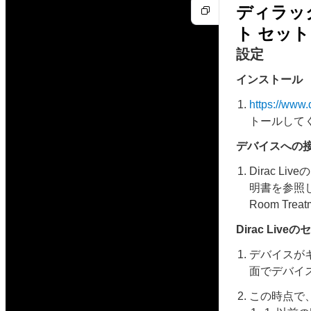
ディラッ
ト セッ
設定
インストール
https://www.
トールして
デバイスへの
Dirac 
明書を参照してく
Room Tre
Dirac Liv
デバイスがキャ
面でデバイ
この時点で