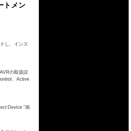
ートメン
ロードし、インス
AVRの取扱説
rol、Active
Device "画