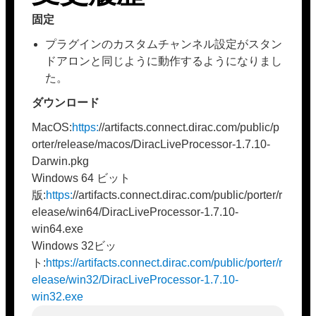
固定
プラグインのカスタムチャンネル設定がスタン
ドアロンと同じように動作するようになりまし
た。
ダウンロード
MacOS:
https:
//artifacts.connect.dirac.com/public/p
orter/release/macos/DiracLiveProcessor-1.7.10-
Darwin.pkg
Windows 64 ビット
版:
https:
//artifacts.connect.dirac.com/public/porter/r
elease/win64/DiracLiveProcessor-1.7.10-
win64.exe
Windows 32ビッ
ト:
https://artifacts.connect.dirac.com/public/porter/r
elease/win32/DiracLiveProcessor-1.7.10-
win32.exe