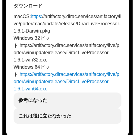
ダウンロード
macOS:
https:
//artifactory.dirac.services/artifactory/li
ve/porter/mac/update/release/DiracLiveProcessor-
1.6.1-Darwin.pkg
Windows 32ビッ
ト
:
https://artifactory.dirac.services/artifactory/live/p
orter/win/update/release/DiracLiveProcessor-
1.6.1-win32.exe
Windows 64ビッ
ト:
https://artifactory.dirac.services/artifactory/live/p
orter/win/update/release/DiracLiveProcessor-
1.6.1-win64.exe
参考になった
これは役に立たなかった