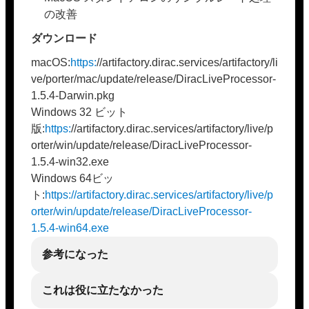
の改善
ダウンロード
macOS:
https:
//artifactory.dirac.services/artifactory/li
ve/porter/mac/update/release/DiracLiveProcessor-
1.5.4-Darwin.pkg
Windows 32 ビット
版:
https:
//artifactory.dirac.services/artifactory/live/p
orter/win/update/release/DiracLiveProcessor-
1.5.4-win32.exe
Windows 64ビッ
ト:
https://artifactory.dirac.services/artifactory/live/p
orter/win/update/release/DiracLiveProcessor-
1.5.4-win64.exe
参考になった
これは役に立たなかった