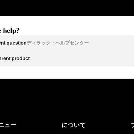
 help?
ent question
ディラック・ヘルプセンター
ferent product
ニュー
について