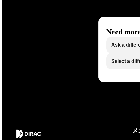
Need more
Ask a differ
Select a dif
メ