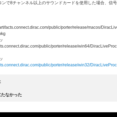
ロンで8チャンネル以上のサウンドカードを使用した場合、信
/artifacts.connect.dirac.com/public/porter/release/macos/DiracLi
pkg
ビッ
acts.connect.dirac.com/public/porter/release/win64/DiracLiveProc
ビッ
facts.connect.dirac.com/public/porter/release/win32/DiracLivePro
た
立たなかった