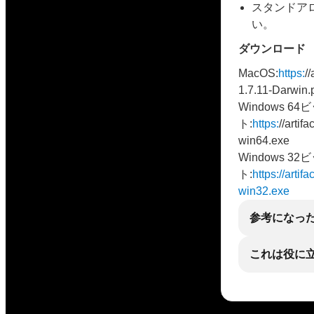
スタンドア
い。
ダウンロード
MacOS:
https:
/
1.7.11-Darwin.
Windows 64
ト:
https:
//artif
win64.exe
Windows 32
ト:
https://arti
win32.exe
参考になっ
これは役に