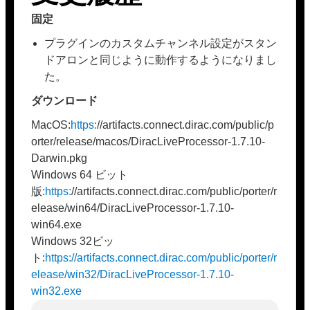
固定
プラグインのカスタムチャンネル設定がスタン
ドアロンと同じように動作するようになりまし
た。
ダウンロード
MacOS:
https:
//artifacts.connect.dirac.com/public/p
orter/release/macos/DiracLiveProcessor-1.7.10-
Darwin.pkg
Windows 64 ビット
版:
https:
//artifacts.connect.dirac.com/public/porter/r
elease/win64/DiracLiveProcessor-1.7.10-
win64.exe
Windows 32ビッ
ト:
https://artifacts.connect.dirac.com/public/porter/r
elease/win32/DiracLiveProcessor-1.7.10-
win32.exe