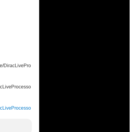
ase/DiracLivePro
iracLiveProcesso
iracLiveProcesso