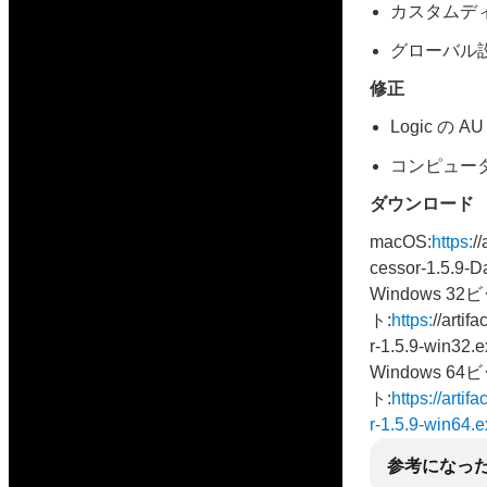
カスタムデ
グローバル
修正
Logic の
コンピュー
ダウンロード
macOS:
https:
/
cessor-1.5.9-D
Windows 32
ト:
https:
//artif
r-1.5.9-win32.
Windows 64
ト:
https://artif
r-1.5.9-win64.
参考になっ