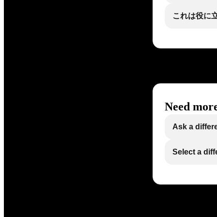
これは役に
Need more
Ask a differ
Select a dif